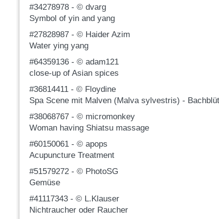
#34278978 - © dvarg
Symbol of yin and yang
#27828987 - © Haider Azim
Water ying yang
#64359136 - © adam121
close-up of Asian spices
#36814411 - © Floydine
Spa Scene mit Malven (Malva sylvestris) - Bachblü
#38068767 - © micromonkey
Woman having Shiatsu massage
#60150061 - © apops
Acupuncture Treatment
#51579272 - © PhotoSG
Gemüse
#41117343 - © L.Klauser
Nichtraucher oder Raucher