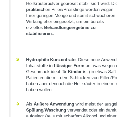
Heilkräuterpulver gepresst stabilisiert wird: Di
praktisch
en Pillen/Presslinge werden wegen
Ihrer geringen Menge und somit schwächeren
Wirkung eher eingesetzt, um ein bereits
erzieltes
Behandlungsergebnis zu
stabilisieren
..
Hydrophile Konzentrate
: Diese neue Anwendu
Inhaltstoffe in
flüssiger Form
an, was wegen d
Geschmack ideal für
Kinder
ist (in etwas Saft
Patienten die mit dem Schlucken von Pillen/P
haben aber dennoch die Heilkräuter in einem m
haben wollen.
Als
Äußere Anwendung
wird meist der ausge
Spülung/Waschung
verwendet oder ein damit
aufgelegt (teils mit scharfem Alkohol und ein