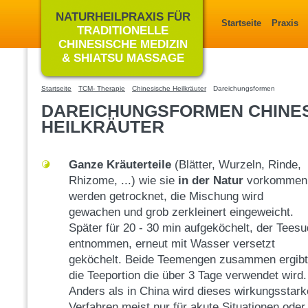
NATURHEILPRAXIS FÜR
Startseite
Praxis
TRADITIONELLE
CHINESISCHE MEDIZIN
& SHIATSU MASSAGE
Startseite
TCM- Therapie
Chinesische Heilkräuter
Dareichungsformen
DAREICHUNGSFORMEN CHINE
HEILKRÄUTER
Ganze Kräuterteile
(Blätter, Wurzeln, Rinde,
Rhizome, ...) wie sie
in der Natur
vorkommen
werden getrocknet, die Mischung wird
gewachen und grob zerkleinert eingeweicht.
Später für 20 - 30 min aufgeköchelt, der Teesu
entnommen, erneut mit Wasser versetzt
geköchelt. Beide Teemengen zusammen ergibt
die Teeportion die über 3 Tage verwendet wird.
Anders als in China wird dieses wirkungsstark
Verfahren meist nur für akute Situationen oder