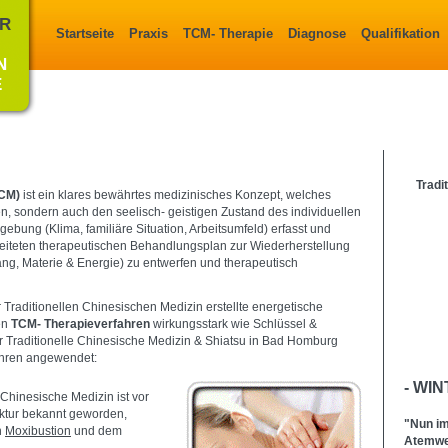
ÜR
Startseite
Praxis
TCM- Therapie
Diagnose
Qualifikation
N
E
Tradi
CM)
ist ein klares bewährtes medizinisches Konzept, welches
en, sondern auch den seelisch- geistigen Zustand des individuellen
gebung (Klima, familiäre Situation, Arbeitsumfeld) erfasst und
rbeiteten therapeutischen Behandlungsplan zur Wiederherstellung
ng, Materie & Energie) zu entwerfen und therapeutisch
 Traditionellen Chinesischen Medizin erstellte energetische
en
TCM-
Therapieverfahren
wirkungsstark wie Schlüssel &
für Traditionelle Chinesische Medizin & Shiatsu in Bad Homburg
ahren angewendet:
- WIN
e Chinesische Medizin ist vor
ktur bekannt geworden,
"Nun im
n
Moxibustion
und dem
Atemweg