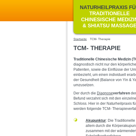
NATURHEILPRAXIS F
TRADITIONELLE
CHINESISCHE MEDIZI
& SHIATSU MASSAG
Startseite
TCM- Therapie
TCM- THERAPIE
Traditionelle Chinesische Medizin (
T
diagnostisch nicht nur den körperlich
Patienten, sowie die Einflüsse der Um
einbezieht, um einen individuell era
der Gesundheit (Balance von Yin & Ya
umzusetzen.
Der durch die
Diagnose
verfahren
der
Befund verzahnt sich mit den einzeln
Schloss. Hier in der Naturheilpraxis 
werden folgende TCM- Therapieverf
Akupunktur
: Die Traditionell
allem durch die Körperakupun
zusammen mit der wärmende