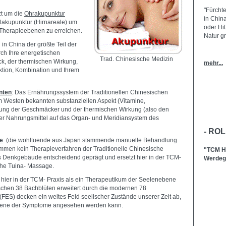
"Fürchte
zt um die
Ohrakupunktur
in China
lakupunktur (Hirnareale) um
oder Hit
 Therapieebenen zu erreichen.
Natur gr
d in China der größte Teil der
ch Ihre energetischen
Trad. Chinesische Medizin
, der thermischen Wirkung,
mehr...
ktion, Kombination und Ihrem
nten
: Das Ernährungssystem der Traditionellen Chinesischen
m Westen bekannten substanziellen Aspekt (Vitamine,
rkung der Geschmäcker und der thermischen Wirkung (also den
ner Nahrungsmittel auf das Organ- und Meridiansystem des
- RO
e
: (die wohltuende aus Japan stammende manuelle Behandlung
ommen kein Therapieverfahren der Traditionelle Chinesische
"TCM He
s Denkgebäude entscheidend geprägt und ersetzt hier in der TCM-
Werdega
sche Tuina- Massage.
 hier in der TCM- Praxis als ein Therapeutikum der Seelenebene
schen 38 Bachblüten erweitert durch die modernen 78
(FES) decken ein weites Feld seelischer Zustände unserer Zeit ab,
bene der Symptome angesehen werden kann.