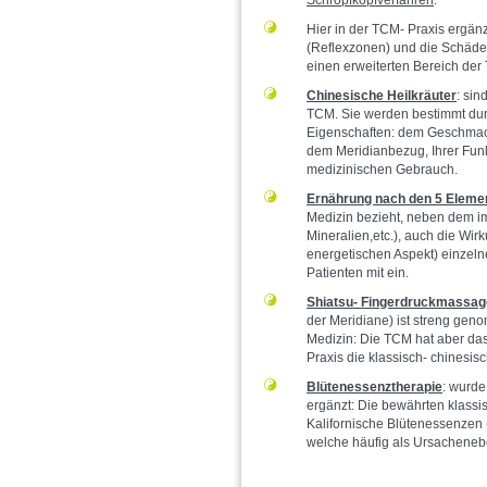
Schröpfkopfverfahren
.
Hier in der TCM- Praxis ergän
(Reflexzonen) und die Schäde
einen erweiterten Bereich der
Chinesische Heilkräuter
: sin
TCM. Sie werden bestimmt dur
Eigenschaften: dem Geschmack
dem Meridianbezug, Ihrer Fun
medizinischen Gebrauch.
Ernährung nach den 5 Eleme
Medizin bezieht, neben dem i
Mineralien,etc.), auch die Wi
energetischen Aspekt) einzel
Patienten mit ein.
Shiatsu- Fingerdruckmassag
der Meridiane) ist streng gen
Medizin: Die TCM hat aber da
Praxis die klassisch- chinesi
Blütenessenztherapie
: wurde
ergänzt: Die bewährten klassi
Kalifornische Blütenessenzen 
welche häufig als Ursachene